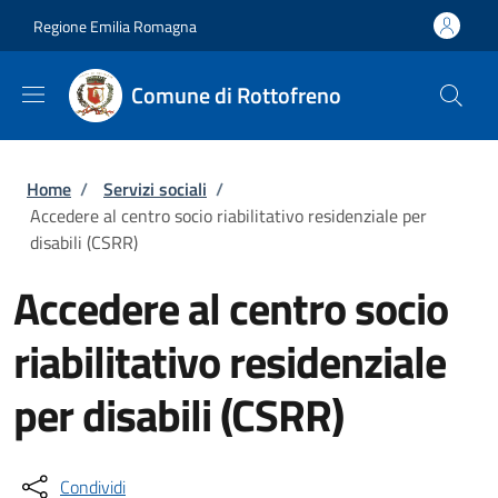
Salta al contenuto principale
Skip to footer content
Regione Emilia Romagna
Comune di Rottofreno
Briciole di pane
Home
/
Servizi sociali
/
Accedere al centro socio riabilitativo residenziale per
disabili (CSRR)
Accedere al centro socio
riabilitativo residenziale
per disabili (CSRR)
Condividi