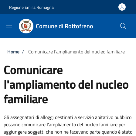
Salta al contenuto principale
Skip to footer content
Regione Emilia Romagna
Comune di Rottofreno
Briciole di pane
Home
/
Comunicare l'ampliamento del nucleo familiare
Comunicare
l'ampliamento del nucleo
familiare
Gli assegnatari di alloggi destinati a servizio abitativo pubblico
possono comunicare l'ampliamento del nucleo familiare per
aggiungere soggetti che non ne facevano parte quando è stato