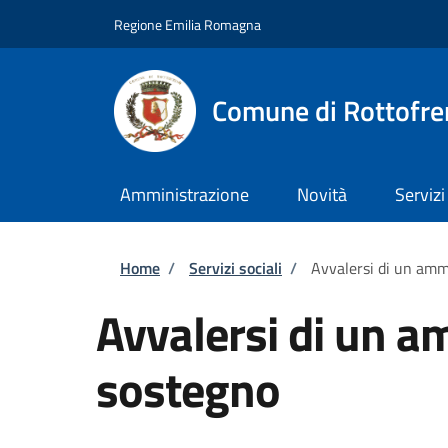
Salta al contenuto principale
Skip to footer content
Regione Emilia Romagna
Comune di Rottofre
Amministrazione
Novità
Servizi
Briciole di pane
Home
/
Servizi sociali
/
Avvalersi di un amm
Avvalersi di un a
sostegno