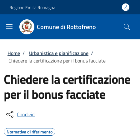
Salta al contenuto principale
Skip to footer content
Regione Emilia Romagna
Comune di Rottofreno
Briciole di pane
Home
/
Urbanistica e pianificazione
/
Chiedere la certificazione per il bonus facciate
Chiedere la certificazione
per il bonus facciate
Condividi
Normativa di riferimento