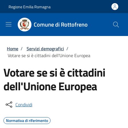
Salta al contenuto principale
Skip to footer content
Regione Emilia Romagna
Comune di Rottofreno
Briciole di pane
Home
/
Servizi demografici
/
Votare se si è cittadini dell'Unione Europea
Votare se si è cittadini
dell'Unione Europea
Condividi
Normativa di riferimento