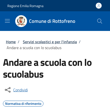
Salta al contenuto principale
Skip to footer content
Regione Emilia Romagna
Comune di Rottofreno
Briciole di pane
Home
/
Servizi scolastici e per l'infanzia
/
Andare a scuola con lo scuolabus
Andare a scuola con lo
scuolabus
Condividi
Normativa di riferimento