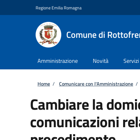
Salta al contenuto principale
Skip to footer content
Regione Emilia Romagna
Comune di Rottofre
Amministrazione
Novità
Servizi
Briciole di pane
Home
/
Comunicare con l'Amministrazione
/
Cambiare la domic
comunicazioni rel
procedimento