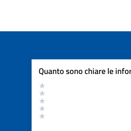
Quanto sono chiare le info
Valutazione
Valuta 5 stelle su 5
Valuta 4 stelle su 5
Valuta 3 stelle su 5
Valuta 2 stelle su 5
Valuta 1 stelle su 5