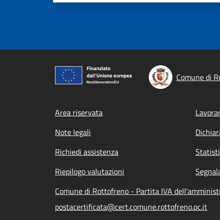
Comune di R
Footer menu
Area riservata
Lavorar
Note legali
Dichiar
Richiedi assistenza
Statist
Riepilogo valutazioni
Segnala
Comune di Rottofreno - Partita IVA dell'amminis
postacertificata@cert.comune.rottofreno.pc.it