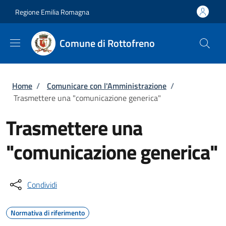
Salta al contenuto principale
Skip to footer content
Regione Emilia Romagna
Comune di Rottofreno
Briciole di pane
Home
/
Comunicare con l'Amministrazione
/
Trasmettere una "comunicazione generica"
Trasmettere una
"comunicazione generica"
Condividi
Normativa di riferimento