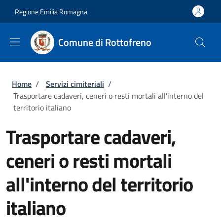
Salta al contenuto principale
Skip to footer content
Regione Emilia Romagna
Comune di Rottofreno
Briciole di pane
Home
/
Servizi cimiteriali
/
Trasportare cadaveri, ceneri o resti mortali all'interno del
territorio italiano
Trasportare cadaveri,
ceneri o resti mortali
all'interno del territorio
italiano