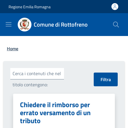
Salta al contenuto principale
Skip to footer content
Regione Emilia Romagna
Comune di Rottofreno
Briciole di pane
Home
Cerca i contenuti che nel
titolo contengono:
Chiedere il rimborso per
errato versamento di un
tributo