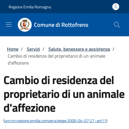
Salta al contenuto principale
Skip to footer content
Regione Emilia Romagna
Comune di Rottofreno
Briciole di pane
Home
/
Servizi
/
Salute, benessere e assistenza
/
Cambio di residenza del proprietario di un animale
d'affezione
Cambio di residenza del
proprietario di un animale
d'affezione
(
urn:nir:regione.emilia.romagna:legge:2000-04-07;27~art11
)