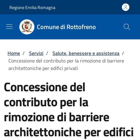
Salta al contenuto principale
Skip to footer content
Regione Emilia Romagna
Comune di Rottofreno
Briciole di pane
Home
/
Servizi
/
Salute, benessere e assistenza
/
Concessione del contributo per la rimozione di barriere
architettoniche per edifici privati
Concessione del
contributo per la
rimozione di barriere
architettoniche per edifici