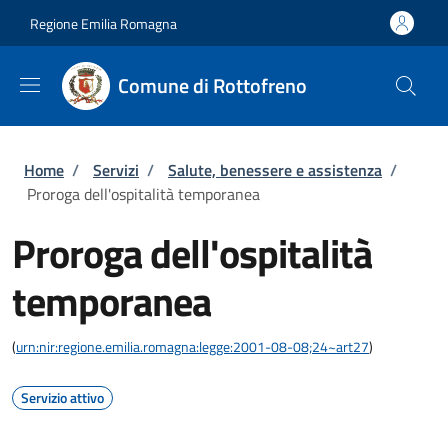
Salta al contenuto principale
Skip to footer content
Regione Emilia Romagna
Comune di Rottofreno
Briciole di pane
Home
/
Servizi
/
Salute, benessere e assistenza
/
Proroga dell'ospitalità temporanea
Proroga dell'ospitalità
temporanea
(
urn:nir:regione.emilia.romagna:legge:2001-08-08;24~art27
)
Servizio attivo