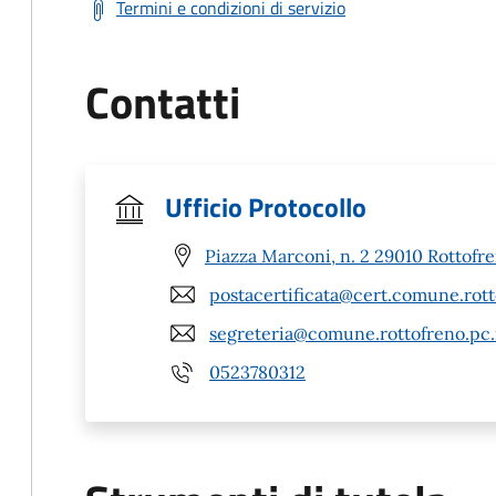
Termini e condizioni di servizio
Contatti
Ufficio Protocollo
Piazza Marconi, n. 2 29010 Rottofr
postacertificata@cert.comune.rott
segreteria@comune.rottofreno.pc.
0523780312