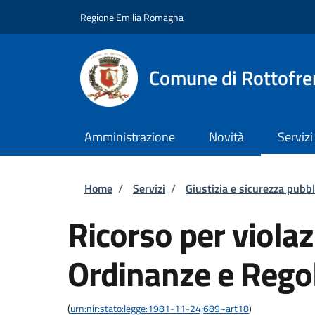
Salta al contenuto principale
Skip to footer content
Regione Emilia Romagna
Comune di Rottofre
Amministrazione
Novità
Servizi
Briciole di pane
Home
/
Servizi
/
Giustizia e sicurezza pubbl
Ricorso per violaz
Ordinanze e Rego
(
urn:nir:stato:legge:1981-11-24;689~art18
)