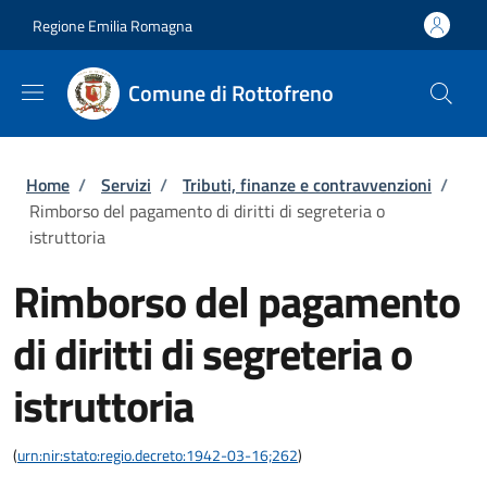
Salta al contenuto principale
Skip to footer content
Regione Emilia Romagna
Comune di Rottofreno
Briciole di pane
Home
/
Servizi
/
Tributi, finanze e contravvenzioni
/
Rimborso del pagamento di diritti di segreteria o
istruttoria
Rimborso del pagamento
di diritti di segreteria o
istruttoria
(
urn:nir:stato:regio.decreto:1942-03-16;262
)