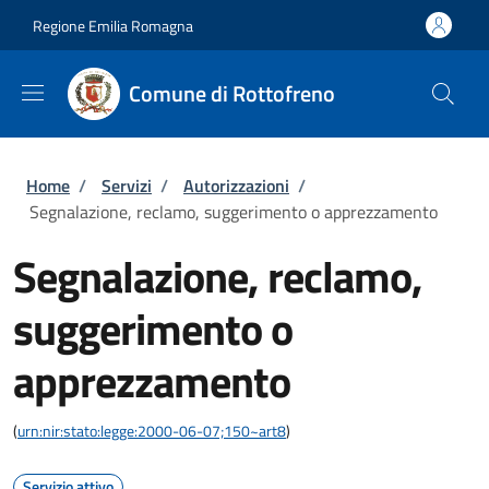
Salta al contenuto principale
Skip to footer content
Regione Emilia Romagna
Comune di Rottofreno
Briciole di pane
Home
/
Servizi
/
Autorizzazioni
/
Segnalazione, reclamo, suggerimento o apprezzamento
Segnalazione, reclamo,
suggerimento o
apprezzamento
(
urn:nir:stato:legge:2000-06-07;150~art8
)
Servizio attivo